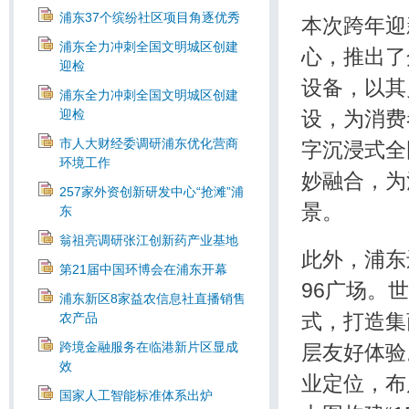
浦东37个缤纷社区项目角逐优秀
本次跨年迎
浦东全力冲刺全国文明城区创建
心，推出了
迎检
设备，以其
浦东全力冲刺全国文明城区创建
设，为消费
迎检
市人大财经委调研浦东优化营商
字沉浸式全
环境工作
妙融合，为
257家外资创新研发中心“抢滩”浦
景。
东
翁祖亮调研张江创新药产业基地
此外，浦东
第21届中国环博会在浦东开幕
96广场。世
浦东新区8家益农信息社直播销售
式，打造集
农产品
跨境金融服务在临港新片区显成
层友好体验
效
业定位，布
国家人工智能标准体系出炉