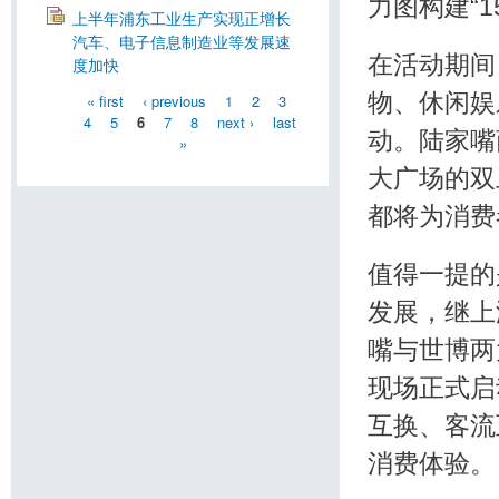
力图构建“
上半年浦东工业生产实现正增长
汽车、电子信息制造业等发展速
在活动期间
度加快
物、休闲娱
« first
‹ previous
1
2
3
4
5
6
7
8
next ›
last
动。陆家嘴商
»
大广场的双
都将为消费
值得一提的
发展，继上
嘴与世博两
现场正式启
互换、客流
消费体验。