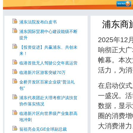
浦东商
浦东法院发布白皮书
浦东国际贸易中心建设能级不断
提升
2025年1
【投资促进】共赢浦东、共创未
响彻正大广
来！
帷幕。本次
临港首批无人驾驶公交年底运营
活力，为消
临港新片区游客突破70万
金桥开发区百家企业获“普法礼
在启动仪式
包”
一盛况。活
浦东代表团赴大理考察沪滇扶贫
协作落实情况
数据，显示
临港新片区向世界级产业集群高
圈的消费增
地冲刺
大消费潜力
翁祖亮会见GE全球副总裁