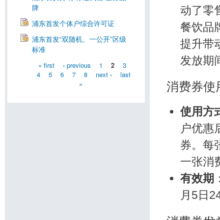
动了零
牌
浦东首发个体户综合许可证
餐饮品
浦东首发“双随机、一公开”区级
提升带
标准
发放期
« first
‹ previous
1
2
3
4
5
6
7
8
next ›
last
»
消费券使
使用方
户优惠
券。每
一张消
有效期
月5日2