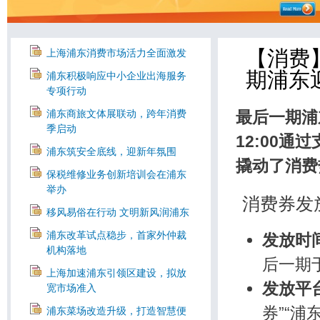
【消费
上海浦东消费市场活力全面激发
期浦东
浦东积极响应中小企业出海服务
专项行动
浦东商旅文体展联动，跨年消费
最后一期浦
季启动
12:00通
浦东筑安全底线，迎新年氛围
撬动了消费
保税维修业务创新培训会在浦东
举办
消费券发
移风易俗在行动 文明新风润浦东
浦东改革试点稳步，首家外仲裁
发放时
机构落地
后一期
上海加速浦东引领区建设，拟放
发放平
宽市场准入
券”“浦
浦东菜场改造升级，打造智慧便