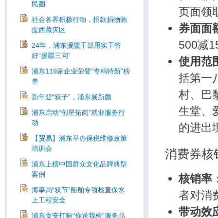
民圈
页面领
社会各界积极行动，捐款捐物驰
券面面
援西藏灾区
500减
24年，浦东援疆干部用实干答
好“援疆三问”
使用范
浦东119家企业荣登“专精特新”榜
括第一
单
村、巴
新年登“双子”，浦东展新颜
生堂、
浦东启动“创星拓岗”就业服务行
动
的进出
【贸易】浦东举办保税维修政策
培训会
消费券核
浦东上榜中国群众文化品牌典型
案例
核销率
海事局“双节”船舶专项检查保水
者对消
上工程安全
带动效
浦东食安打响“你送我检”服务品