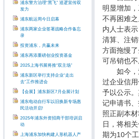
浦东警方治理“黑飞” 巡逻宣传双
明显增加，
发力
不再困难之
浦东航运周今日启幕
内人士表示
浦东两家企业签署战略合作备忘
录
清算、注销
投资浦东，共赢未来
方面拖慢了
浦东再添重磅创业投资基金
可吊销也不
2025上海书展将推“双主场”
如今，浦
浦东新区举行支持企业“走出
过企业信用
去”工作推进会
予以公示。
【会展】浦东新区7月会展计划
浦东电动自行车以旧换新专场惠
记申请书、
民活动开启!
照正副本材
2025年浦东外资招商干部培训启
日，将相关
动
期为10个
上海浦东加快构建人形机器人产