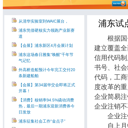
浦东试
从清华实验室到WAIC展台，
浦东凭借硬核实力领跑产业新赛
道
根据国务
【会展】浦东新区4月会展计划
建立覆盖全
浦东这场春日雅集“唤醒”千年节
信用代码制
气记忆
书号、社会
外高桥造船预计今年完工交付20
条新建船舶
代码，工商
【会展】第34届华交会即将正式
度改革的重
开幕！
企业简易注
【消费】核销率94.5%撬动消费
企业注销不
热，最后一期浦东迎新消费券今
日发放
企业注销
浦东征集社会工作“金点子”
自上月中