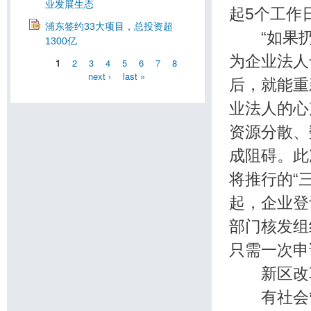
业发展生态
起5个工作
浦东签约33大项目，总投资超
“如果扔着
1300亿
为企业法人
1
2
3
4
5
6
7
8
next ›
last »
后，就能重
业法人的心
资源分散、
成阻碍。此
将推行的“
起，企业登
部门核发组
只需一次申
新区改革
有社会管理