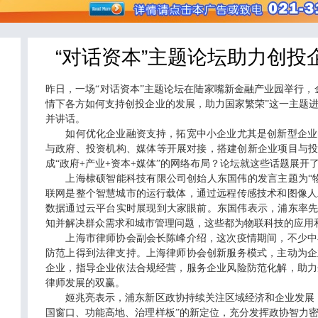
“对话资本”主题论坛助力创投
昨日，一场“对话资本”主题论坛在陆家嘴新金融产业园举行，
情下各方如何支持创投企业的发展，助力国家繁荣”这一主题
并讲话。
如何优化企业融资支持，拓宽中小企业尤其是创新型企业
与政府、投资机构、媒体等开展对接，搭建创新企业项目与投
成“政府+产业+资本+媒体”的网络布局？论坛就这些话题展开
上海棣硕智能科技有限公司创始人东国伟的发言主题为“物
联网是整个智慧城市的运行载体，通过远程传感技术和图像人
数据通过云平台实时展现到大家眼前。东国伟表示，浦东率先
知并解决群众需求和城市管理问题，这些都为物联科技的应用
上海市律师协会副会长陈峰介绍，这次疫情期间，不少中
防范上得到法律支持。上海律师协会创新服务模式，主动为企
企业，指导企业依法合规经营，服务企业风险防范化解，助力
律师发展的双赢。
姬兆亮表示，浦东新区政协持续关注区域经济和企业发展，
国窗口、功能高地、治理样板”的新定位，充分发挥政协智力